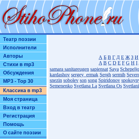
Театр поэзии
Исполнители
Авторы
А
Б
В
Г
Д
Е
Ж
З
И
A
B
C
D
E
F
G
H
I
Стихи в mp3
samara
sanitareugen
sapiensat
Saya
Schepelj
Обсуждения
kardashov
sergey_ermak
Sergh
sermih
Sever
snezin
sobolev
son
song
Spiridonov
spokoyn
MP3 - Top 30
Semenenko
Svetlana La
Svetlana Os
Svetlan
Классика в mp3
Моя страница
Вход в театр
Регистрация
Помощь
О сайте поэзии