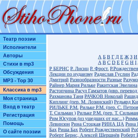
Театр поэзии
Исполнители
Авторы
А
Б
В
Г
Д
Е
Ж
З
И
A
B
C
D
E
F
G
H
I
Стихи в mp3
Р БЕРНС
Р. Лисиц
Р. Фрост.
Р.Рождестве
Обсуждения
Лекции по иудаизму
Радислав Гуслин
Ра
Дмитрий
Разнообразности Разные
Разум
MP3 - Top 30
Райнер Мария Рильке
Ракитская Эвелина
Классика в mp3
Растопчина
Расул Гамзатов (ивр. перевод
Рахманова Таня
РАЧКОВ Николай
Рашид
Моя страница
Киплинг (пер. М. Лозинский)
Редьярд Ки
Вход в театр
РИЛЬКЕ Р.М.
Рильке Р.М. (пер. С. Петров
Т. Сильман )
Рильке Р.М. (пер. Т. Сильман
Регистрация
Рим Юсупов (из ушедших от нас...)
Римм
Помощь
Левинзон
Рина Стоцкая
РИНА ЦА
Рина 
Бах
Риша Бах
Роберт Рождественский
Ро
О сайте поэзии
Роберт Бернс, Алексей Шершнёв
Роберт 