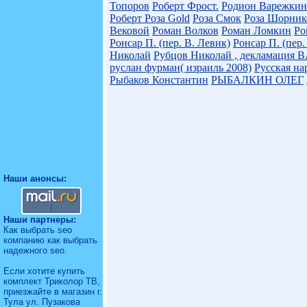
Топоров
Роберт Фрост.
Родион Варежкин
Роберт
Роза Gold
Роза Смок
Роза Шорник
Вековой
Роман Волков
Роман Ломкин
Ро
Ронсар П. (пер. В. Левик)
Ронсар П. (пер.
Николай
Рубцов Николай , декламация
руслан фурман( израиль 2008)
Русская на
Рыбаков Константин
РЫБАЛКИН ОЛЕГ
Наши анонсы:
Наши партнеры:
Как выбрать seo
компанию
как выбрать
надежного seo.
Если хотите купить
комплект Триколор ТВ,
приезжайте в магазин г.
Тула ул. Пузакова