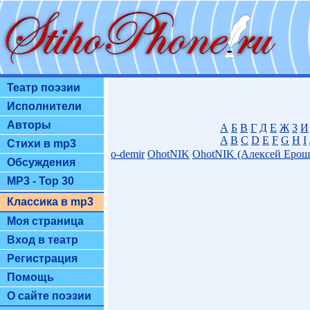
Театр поэзии
Исполнители
Авторы
А
Б
В
Г
Д
Е
Ж
З
И
A
B
C
D
E
F
G
H
I
Стихи в mp3
o-demir
OhotNIK
OhotNIK (Алексей Ерош
Обсуждения
MP3 - Top 30
Классика в mp3
Моя страница
Вход в театр
Регистрация
Помощь
О сайте поэзии