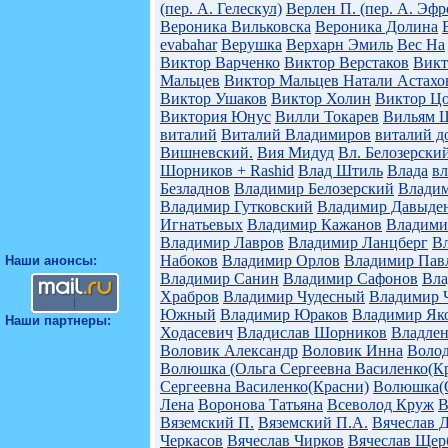
(пер. А. Гелескул)
Верлен П. (пер. А. Эфр
Вероника Вильковска
Вероника Долина
evabahar
Верушка
Верхарн Эмиль
Вес На
Виктор Варченко
Виктор Верстаков
Викт
Мальцев
Виктор Мальцев Натали Астахо
Виктор Ушаков
Виктор Холин
Виктор Ц
Виктория Юнус
Вилли Токарев
Вильям 
виталий
Виталий Владимиров
виталий 
Вишневский.
Вия Мидуд
Вл. Белозерски
Шорников + Rashid
Влад Штиль
Влада
в
Безладнов
Владимир Белозерский
Владим
Владимир Гутковский
Владимир Давыде
Игнатьевых
Владимир Кажанов
Владими
Владимир Лавров
Владимир Ланцберг
В
Набоков
Владимир Орлов
Владимир Пав
Наши анонсы:
Владимир Санин
Владимир Сафонов
Вла
Храбров
Владимир Чудесный
Владимир 
Южный
Владимир Юраков
Владимир Як
Наши партнеры:
Ходасевич
Владислав Шорников
Владлен
Воловик Александр
Воловик Инна
Воло
Волюшка (Ольга Сергеевна Василенко(Кр
Сергеевна Василенко(Красни)
Волюшка(О
Лена
Воронова Татьяна
Всеволод Круж
В
Вяземский П.
Вяземский П.А.
Вячеслав 
Черкасов
Вячеслав Чирков
Вячеслав Щер