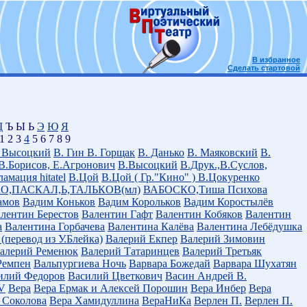
В избранное
Сделать стартовой
Щ
Ъ Ы Ь
Э
Ю
Я
1 2 3
4
5 6 7 8 9
 Высоцкий
В. Гин
В. Горщак
В. Данько
В. Маяковский
В.
В.Борисов, Е.Агронович
В.Высоцкий
В.Друк.,В.Суслов,
амация hitatel
В.Цой
В.Цой ( Гр."Кино" )
В.Цокуренко
О,ПАСКАЛ,Ь,ТАЛЬКОВ(мл)
ВАБОСКО,Тиша Психова
амов
Вадим Коньков
Вадим Корольков
Вадим Коростылёв
лентин Берестов
Валентин Гафт
Валентин Кобяков
Валентин
а
Валентина Горбачева
Валентина Калёва
Валентина Лебёдушка
(перевод из У.Блейка)
Валерий Екпер
Валерий Зимовин
алерий Ременюк
Валерий Татаринцев
Валерий Третьяк
Ремпен
Вальпургиева Ночь
Варвара Божедай
Варвара Шухатян
илий Федоров
Василий Цветкович
Васин Андрей В.
V
Вера
Вера Ермак и Алексей Порошин
Вера Инбер
Вера
 Соколова
Вера Хамидуллина
ВераНиКа
Верлен П.
Верлен П.