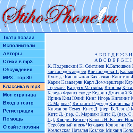
Театр поэзии
Исполнители
Авторы
А
Б
В
Г
Д
Е
Ж
З
И
A
B
C
D
E
F
G
H
I
Стихи в mp3
К. Подревский
К. Сейтлиев
К.Батюшков
Обсуждения
кайгородов андрей
Кайгородова Т.
Кальв
Луис де
Канапьянов Бахытжан
Капитан 
MP3 - Top 30
Карен Кавалерян
Карл Доммерштерн
Кар
Классика в mp3
Терехова
Катруся Матвiйко
Катюша
Катя
Кеведо Франсиско де
Кедрин Дмитрий
К
Моя страница
Ирина
Ким Юлий
Кинг Игорь
Киплинг
Вход в театр
С. Маршак)
Киплинг Редьярд
Кириешка
Кирсанов Семен
Китс Д. (пер. В.Левик)
К
Регистрация
Китс Д. (пер. С. Маршак)
Китс Д. (пер. С
Помощь
Г.Д.
Клодия Винтер
Клюев Н.
Клюев Ник
Серебряный
князь Чегодаев
Ковригин
Ко
О сайте поэзии
Козловская Наталья
Козлюк Михаил
Кол