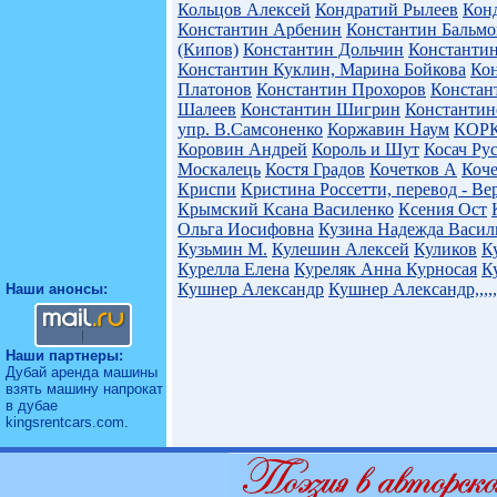
Кольцов Алексей
Кондратий Рылеев
Кон
Константин Арбенин
Константин Бальм
(Кипов)
Константин Дольчин
Константи
Константин Куклин, Марина Бойкова
Ко
Платонов
Константин Прохоров
Констан
Шалеев
Константин Шигрин
Константин
упр. В.Самсоненко
Коржавин Наум
КОР
Коровин Андрей
Король и Шут
Косач Рус
Москалець
Костя Градов
Кочетков А
Коче
Криспи
Кристина Россетти, перевод - В
Крымский
Ксана Василенко
Ксения Ост
Ольга Иосифовна
Кузина Надежда Васил
Кузьмин М.
Кулешин Алексей
Куликов
К
Курелла Елена
Куреляк Анна
Курносая
К
Кушнер Александр
Кушнер Александр,,,,,,
Наши анонсы:
Наши партнеры:
Дубай аренда машины
взять машину напрокат
в дубае
kingsrentcars.com
.