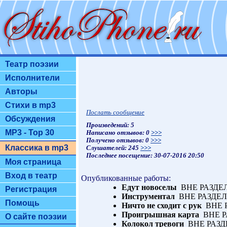
Театр поэзии
Исполнители
Авторы
Стихи в mp3
Послать сообщение
Обсуждения
Произведений: 5
MP3 - Top 30
Написано отзывов: 0
>>>
Получено отзывов: 0
>>>
Классика в mp3
Слушателей: 245
>>>
Последнее посещение: 30-07-2016 20:50
Моя страница
Вход в театр
Опубликованные работы:
Едут новоселы
ВНЕ РАЗДЕЛ
Регистрация
Инструментал
ВНЕ РАЗДЕЛ
Помощь
Ничто не сходит с рук
ВНЕ Р
Проигрышная карта
ВНЕ Р
О сайте поэзии
Колокол тревоги
ВНЕ РАЗД