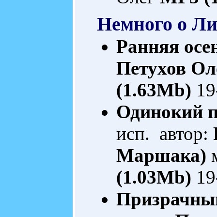
Немного о Л
Ранняя осе
Петухов Ол
(1.63Mb)
19
Одинокий 
исп. автор:
Маршака)
м
(1.03Mb)
19
Призрачны