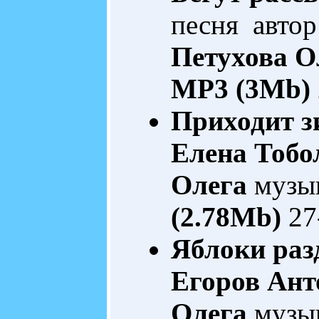
песня автор
Петухова О
MP3 (3Mb)
Приходит зи
Елена Тобо
Олега
музык
(2.78Mb)
27
Яблоки раз
Егоров Ант
Олега
музык