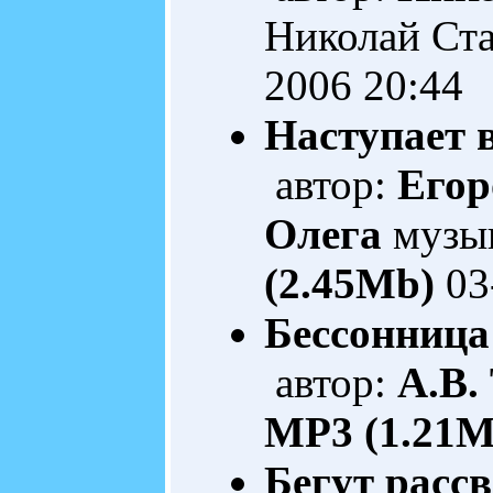
Николай Ст
2006 20:44
Наступает в
автор:
Егор
Олега
музык
(2.45Mb)
03
Бессонница
автор:
А.В.
MP3 (1.21M
Бегут расс