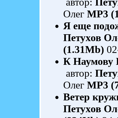
автор:
Пету
Олег
MP3 (
Я еще подож
Петухов Ол
(1.31Mb)
02
К Наумову К
автор:
Пету
Олег
MP3 (
Ветер кружи
Петухов Ол