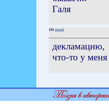
Галя
От
prog4
декламацию,
что-то у меня