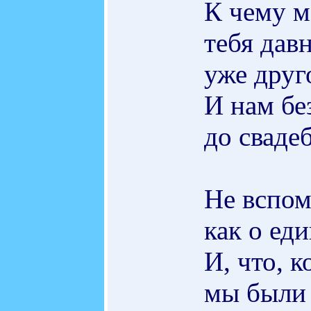
К чему м
тебя дав
уже друг
И нам бе
до сваде
Не вспом
как о ед
И, что, к
мы были 