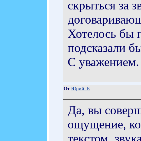
скрыться за з
договаривающ
Хотелось бы п
подсказали б
С уважением.
От
Юрий_Б
Да, вы совер
ощущение, ко
текстом, звук