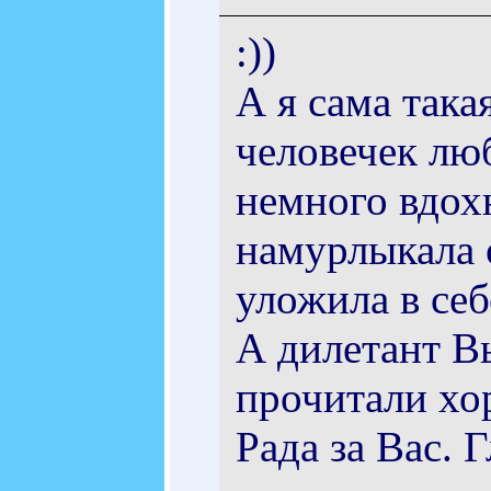
:))
А я сама така
человечек лю
немного вдохн
намурлыкала о
уложила в себ
А дилетант В
прочитали хор
Рада за Вас. 