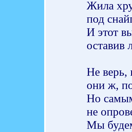
Жила хру
под снай
И этот вы
оставив 
Не верь,
они ж, п
Но самым
не опров
Мы будем