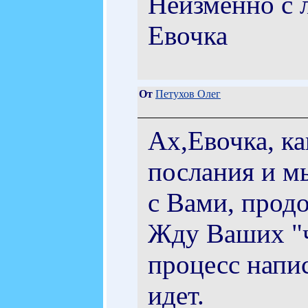
Неизменно с 
Евочка
От
Петухов Олег
Ах,Евочка, к
послания и м
с Вами, продо
Жду Ваших "ч
процесс напи
идет.