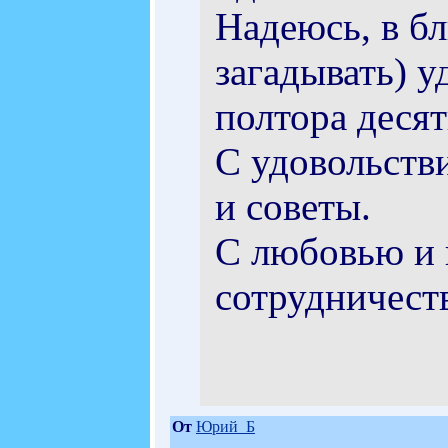
Надеюсь, в б
загадывать) у
полтора десят
С удовольств
и советы.
С любовью и 
сотрудничест
От
Юрий_Б