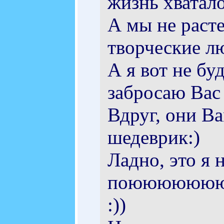
жизнь хватал
А мы не расте
творческие лю
А я вот не бу
забросаю Вас
Вдруг, они В
шедеврик:)
Ладно, это я 
поюююююю
:))