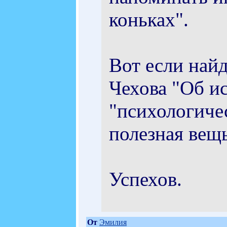
коньках".
Вот если най
Чехова "Об ис
"психологиче
полезная вещь
Успехов.
От
Эмилия