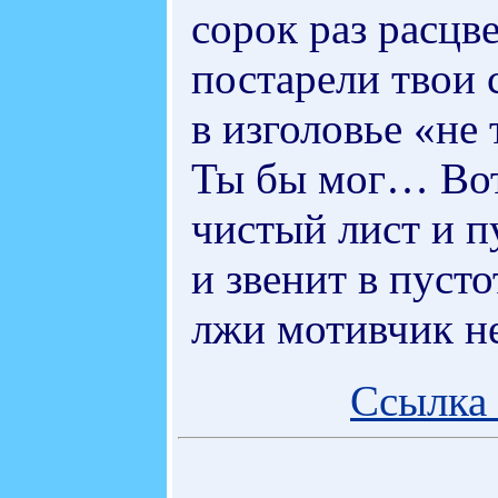
сорок раз расцв
постарели твои 
в изголовье «не
Ты бы мог… Вот
чистый лист и п
и звенит в пуст
лжи мотивчик н
Ссылка 