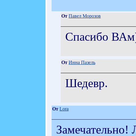
От
Павел Морозов
Спасибо ВАм
От
Инна Пазель
Шедевр.
От
Lora
Замечательно! 