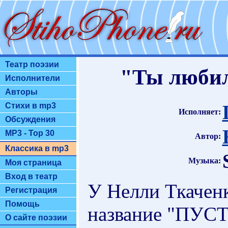
Театр поэзии
"Ты любил
Исполнители
Авторы
Стихи в mp3
Исполняет:
Обсуждения
MP3 - Top 30
Автор:
Классика в mp3
Музыка:
Моя страница
Вход в театр
У Нелли Ткачен
Регистрация
Помощь
название "ПУСТ
О сайте поэзии