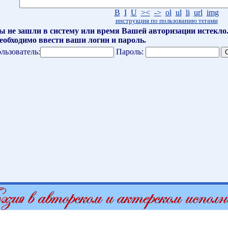
B
I
U
><
->
ol
ul
li
url
img
инструкция по пользованию тегами
ы не зашли в систему или время Вашей авторизации истекло
еобходимо ввести ваши логин и пароль.
льзователь:
Пароль: