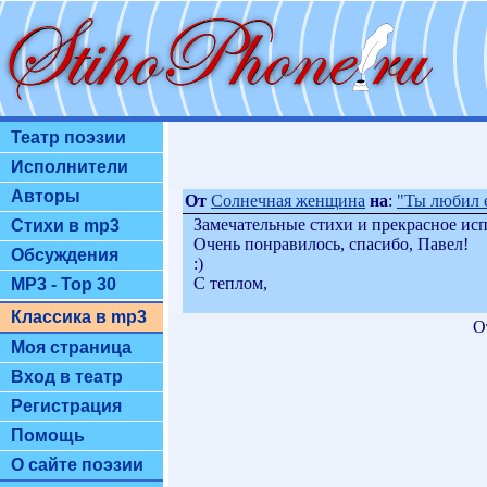
Театр поэзии
Исполнители
Авторы
От
Солнечная женщина
на
:
"Ты любил её
Замечательные стихи и прекрасное ис
Стихи в mp3
Очень понравилось, спасибо, Павел!
Обсуждения
:)
С теплом,
MP3 - Top 30
Классика в mp3
О
Моя страница
Вход в театр
Регистрация
Помощь
О сайте поэзии