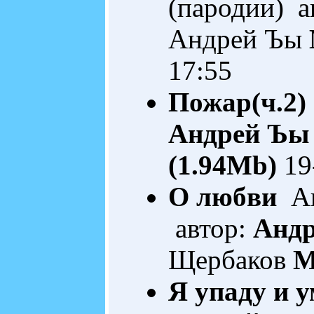
(пародии) а
Андрей Ъы
17:55
Пожар(ч.2)
Андрей Ъы
(1.94Mb)
19
О любви
Ак
автор:
Анд
Щербаков
M
Я упаду и ум