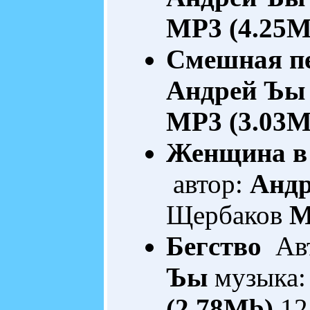
MP3 (4.25M
Смешная п
Андрей Ъы
MP3 (3.03M
Женщина в
автор:
Анд
Щербаков
M
Бегство
Авт
Ъы
музыка:
(2.78Mb)
12