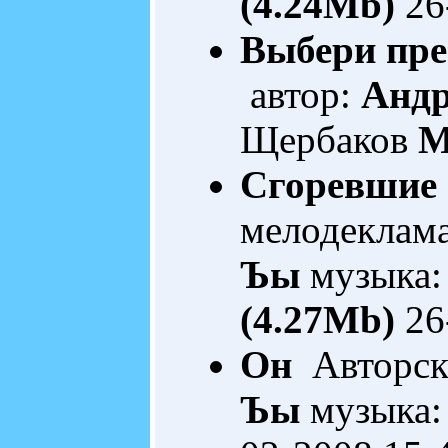
(4.24Mb)
26
Выбери пре
автор:
Анд
Щербаков
M
Сгоревшие 
мелодеклам
Ъы
музыка:
(4.27Mb)
26
Он
Авторска
Ъы
музыка: