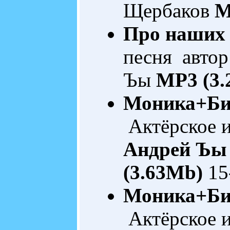
Щербаков
M
Про наших 
песня автор
Ъы
MP3 (3.
Моника+Би
Актёрское и
Андрей Ъы
(3.63Mb)
15
Моника+Би
Актёрское и