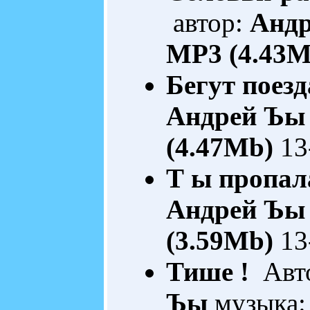
автор:
Анд
MP3 (4.43M
Бегут поезда
Андрей Ъы
(4.47Mb)
13
Т ы пропала
Андрей Ъы
(3.59Mb)
13
Тише !
Авто
Ъы
музыка: