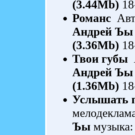
(3.44Mb)
18
Романс
Авто
Андрей Ъы
(3.36Mb)
18
Твои губы
А
Андрей Ъы
(1.36Mb)
18
Услышать п
мелодеклам
Ъы
музыка: