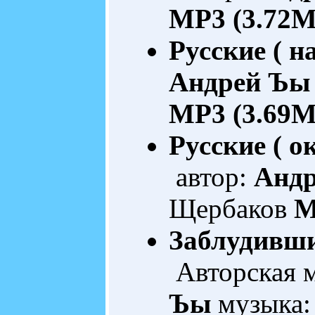
MP3 (3.72M
Русские ( н
Андрей Ъы
MP3 (3.69M
Русские ( о
автор:
Анд
Щербаков
M
Заблудивши
Авторская 
Ъы
музыка: