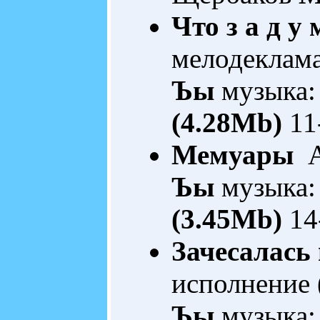
Что з а д у 
мелодеклам
Ъы
музыка:
(4.28Mb)
11
Мемуары
А
Ъы
музыка:
(3.45Mb)
14
Зачесалась 
исполнение 
Ъы
музыка: