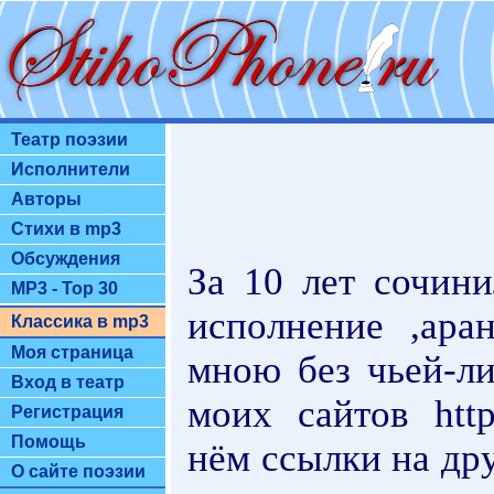
Театр поэзии
Исполнители
Авторы
Стихи в mp3
Обсуждения
За 10 лет сочини
MP3 - Top 30
исполнение ,ара
Классика в mp3
Моя страница
мною без чьей-л
Вход в театр
моих сайтов http:
Регистрация
Помощь
нём ссылки на дру
О сайте поэзии