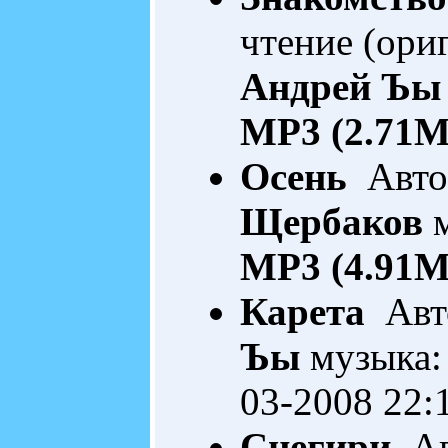
чтение (ори
Андрей Ъы
MP3 (2.71M
Осень
Автор
Щербаков
м
MP3 (4.91M
Карета
Авто
Ъы
музыка:
03-2008 22:
Снегири
Ав