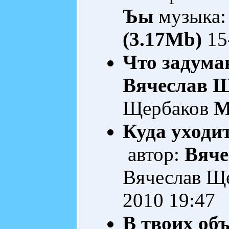
Ъы
музыка:
(3.17Mb)
15
Что задума
Вячеслав 
Щербаков
M
Куда уходи
автор:
Вяче
Вячеслав Щ
2010 19:47
В твоих объ