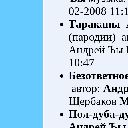
02-2008 11:
Тараканы
А
(пародии) а
Андрей Ъы
10:47
Безответно
автор:
Анд
Щербаков
M
Пол-дуба-д
Андрей Ъы