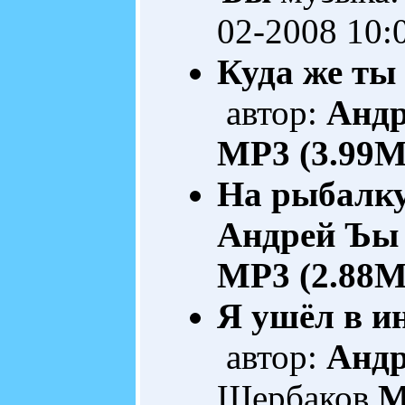
02-2008 10:
Куда же ты
автор:
Анд
MP3 (3.99M
На рыбалк
Андрей Ъы
MP3 (2.88M
Я ушёл в ин
автор:
Анд
Щербаков
M