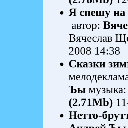
Я спешу на
автор:
Вяче
Вячеслав Щ
2008 14:38
Сказки зим
мелодеклам
Ъы
музыка:
(2.71Mb)
11
Нетто-брут
Андрей Ъы