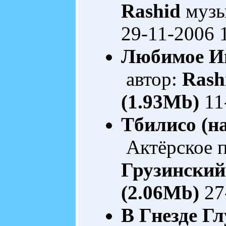
Rashid
музы
29-11-2006 
Любимое И
автор:
Rash
(1.93Mb)
11
Тбилисо (н
Актёрское п
Грузинский
(2.06Mb)
27
В Гнезде Г