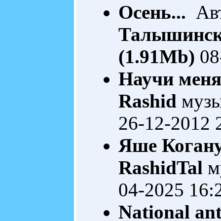
Осень...
Авт
Талышинс
(1.91Mb)
08
Научи меня.
Rashid
музы
26-12-2012 
Яше Коган
RashidTal
м
04-2025 16:
National ant