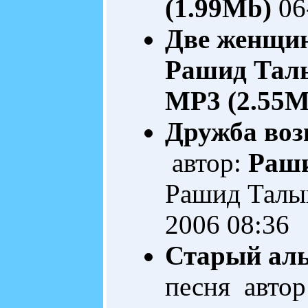
(1.99Mb)
06
Две женщи
Рашид Тал
MP3 (2.55M
Дружба воз
автор:
Раш
Рашид Тал
2006 08:36
Старый аль
песня автор