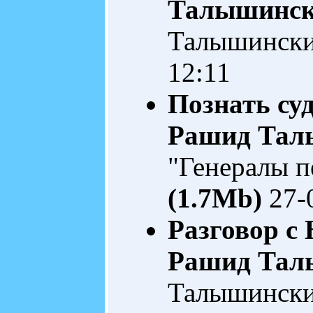
Талышинс
Талышинск
12:11
Познать су
Рашид Тал
"Генералы п
(1.7Mb)
27-
Разговор с
Рашид Тал
Талышинск