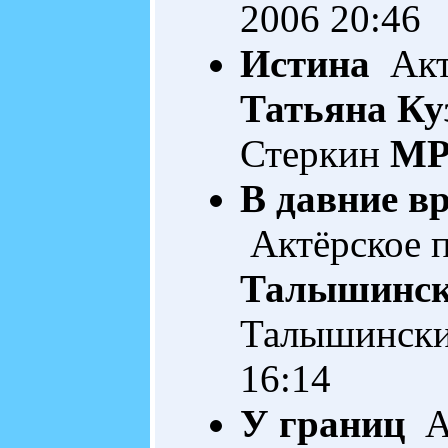
2006 20:46
Истина
Актё
Татьяна Ку
Стеркин
MP
В давние в
Актёрское п
Талышинс
Талышинск
16:14
У границ
Ав