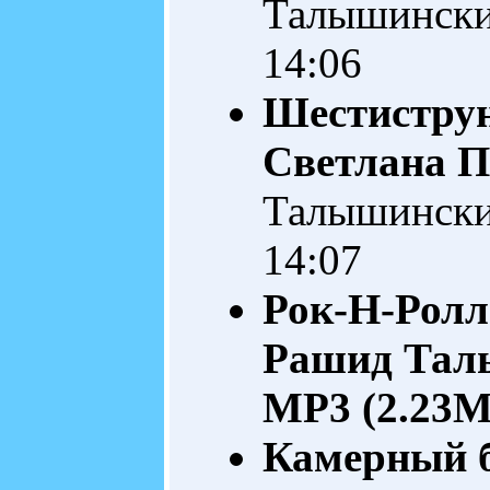
Талышинск
14:06
Шестистру
Светлана П
Талышинск
14:07
Рок-Н-Ролл
Рашид Тал
MP3 (2.23M
Камерный б