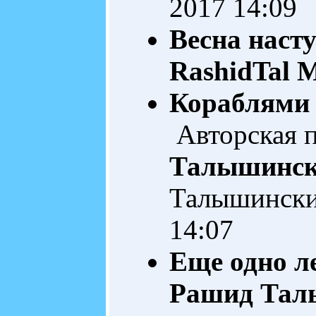
2017 14:09
Весна насту
RashidTal
M
Кораблями 
Авторская 
Талышинс
Талышинск
14:07
Еще одно ле
Рашид Тал