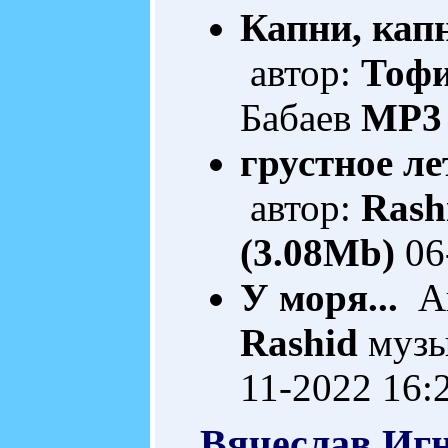
Капни, капн
автор:
Тофи
Бабаев
MP3 
грустное ле
автор:
Rash
(3.08Mb)
06
У моря...
Ав
Rashid
музы
11-2022 16:
Вячеслав Иг