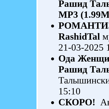
Рашид Тал
MP3 (1.99M
РОМАНТИЗ
RashidTal
м
21-03-2025 
Ода Женщин
Рашид Тал
Талышинск
15:10
СКОРО!
Ав