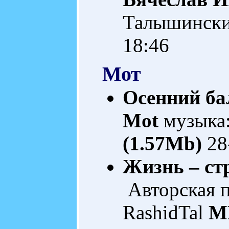
Талышинск
18:46
Мот
Осенний ба
Mot
музыка
(1.57Mb)
28
Жизнь – стр
Авторская 
RashidTal
M