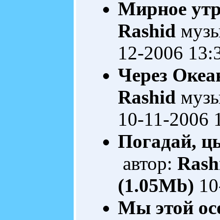
Мирное ут
Rashid
музы
12-2006 13:
Через Океа
Rashid
музы
10-11-2006 
Погадай, ц
автор:
Rash
(1.05Mb)
10
Мы этой осе