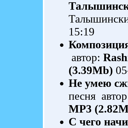
Талышинс
Талышинск
15:19
Композици
автор:
Rash
(3.39Mb)
05
Не умею сж
песня автор
MP3 (2.82M
С чего нач