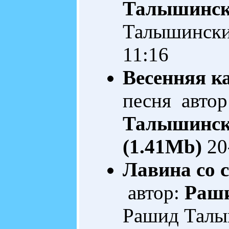
Талышинс
Талышинск
11:16
Весенняя ка
песня автор
Талышинс
(1.41Mb)
20
Лавина со 
автор:
Раш
Рашид Тал