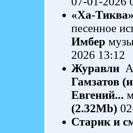
07-01-2026 
«Ха-Тиква»
песенное ис
Имбер
музы
2026 13:12
Журавли
Ав
Гамзатов (и
Евгений...
м
(2.32Mb)
02
Старик и с