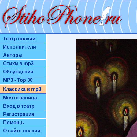
Театр поэзии
Исполнители
Авторы
Стихи в mp3
Обсуждения
MP3 - Top 30
Классика в mp3
Моя страница
Вход в театр
Регистрация
Помощь
О сайте поэзии