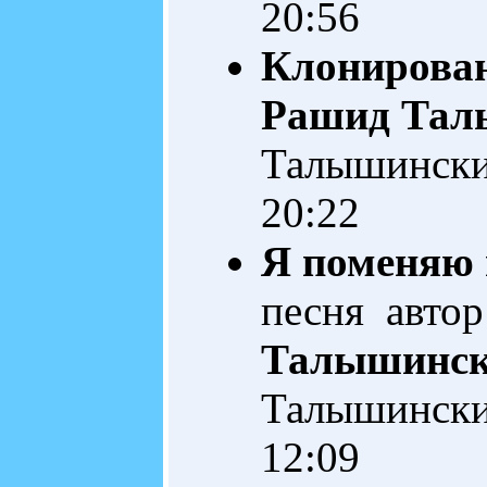
20:56
Клонирова
Рашид Тал
Талышинск
20:22
Я поменяю
песня автор
Талышинс
Талышинск
12:09