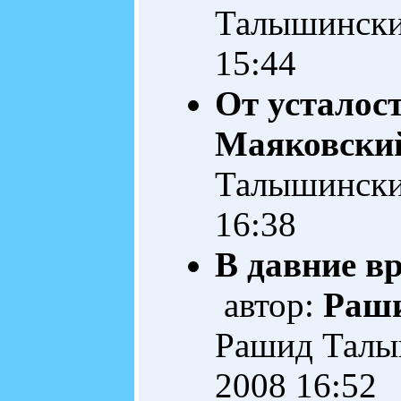
Талышинск
15:44
От усталос
Маяковски
Талышинск
16:38
В давние вр
автор:
Раш
Рашид Тал
2008 16:52