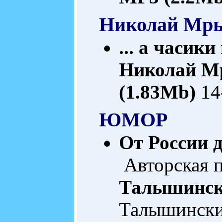
Николай Мр
... а часик
Николай М
(1.83Mb)
14
ЮМОР
От России 
Авторская 
Талышинс
Талышинск