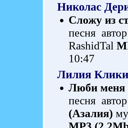
Николас Дер
Сложу из ст
песня автор
RashidTal
MP
10:47
Лилия Клик
Люби меня 
песня автор
(Азалия)
му
MP3 (2.2Mb