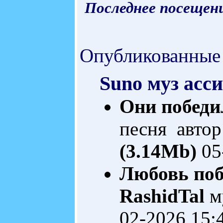
Последнее посещени
Опубликованные
Suno муз асс
Они побед
песня автор
(3.14Mb)
05
Любовь поб
RashidTal
м
02-2026 15: