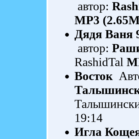
автор:
Rash
MP3 (2.65M
Дядя Ваня 
автор:
Раш
RashidTal
M
Восток
Авто
Талышинс
Талышинск
19:14
Игла Коще