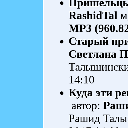
Пришельц
RashidTal
м
MP3 (960.8
Старый пр
Светлана П
Талышинск
14:10
Куда эти рек
автор:
Раш
Рашид Тал