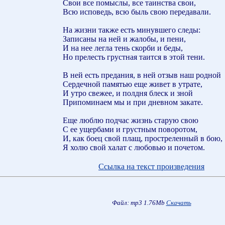
Свои все помыслы, все таинства свои,
Всю исповедь, всю быль свою передавали.
На жизни также есть минувшего следы:
Записаны на ней и жалобы, и пени,
И на нее легла тень скорби и беды,
Но прелесть грустная таится в этой тени.
В ней есть предания, в ней отзыв наш родной
Сердечной памятью еще живет в утрате,
И утро свежее, и полдня блеск и зной
Припоминаем мы и при дневном закате.
Еще люблю подчас жизнь старую свою
С ее ущербами и грустным поворотом,
И, как боец свой плащ, простреленный в бою,
Я холю свой халат с любовью и почетом.
Ссылка на текст произведения
Файл: mp3 1.76Mb
Скачать