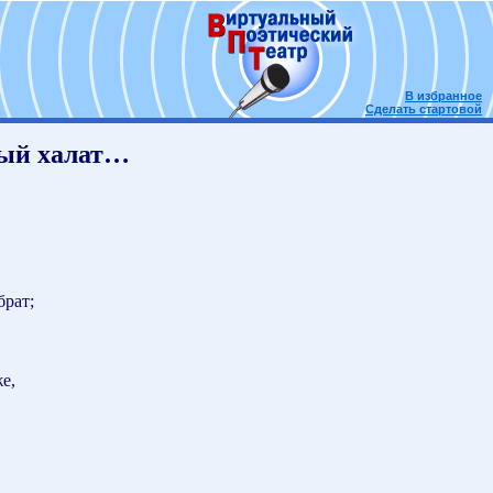
В избранное
Сделать стартовой
ный халат…
брат;
е,