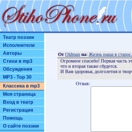
Театр поэзии
Исполнители
Авторы
От
Oldman
на
:
Жизнь наша в старос.
Огромное спасибо! Первая часть э
Стихи в mp3
что и вторая также сбудется.
Обсуждения
И Вам здоровья, долголетия и твор
MP3 - Top 30
Отзыв:
Классика в mp3
Моя страница
Вход в театр
Регистрация
Помощь
О сайте поэзии