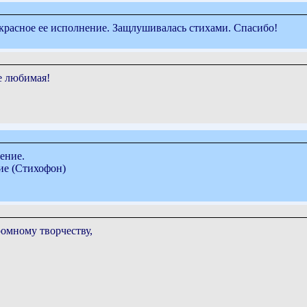
красное ее исполнение. Защлушивалась стихами. Спасибо!
ее любимая!
ение.
ние (Стихофон)
омному творчеству,