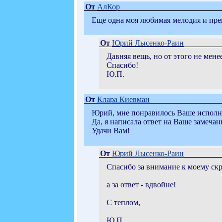
От
АлКор
Еще одна моя любимая мелодия и пре
От
Юрий Лысенко-Раин
Давняя вещь, но от этого не мен
Спасибо!
Ю.П.
От
Клара Киевман
Юрий, мне понравилось Ваше исполн
Да, я написала ответ на Ваше замеча
Удачи Вам!
От
Юрий Лысенко-Раин
Спасибо за внимание к моему скр
а за ответ - вдвойне!
С теплом,
Ю.П.