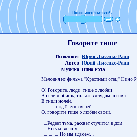
Поиск исполнителей:
Говорите тише
Исполняет:
Юрий Лысенко-Раин
Автор:
Юрий Лысенко-Раин
Музыка:
Нино Рота
Мелодия из фильма "Крестный отец" Нино Р
О! Говорите, люди, тише о любви!
А если любишь, только взглядом позови.
В тиши ночей,
........... под блеск свечей
О, говорите тише о любви своей.
.....Редеет тьма, рассвет стучится в дом,
.....Но мы вдвоем,
...............Но мы вдвоем…