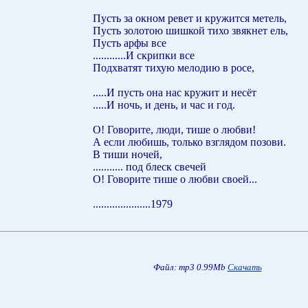
Пусть за окном ревет и кружится метель,
Пусть золотою шишкой тихо звякнет ель,
Пусть арфы все
............И скрипки все
Подхватят тихую мелодию в росе,
.....И пусть она нас кружит и несёт
.....И ночь, и день, и час и год.
О! Говорите, люди, тише о любви!
А если любишь, только взглядом позови.
В тиши ночей,
........... под блеск свечей
О! Говорите тише о любви своей...
.....................1979
Файл: mp3 0.99Mb
Скачать