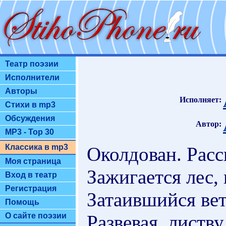
Театр поэзии
Исполнители
Авторы
Исполняет:
Стихи в mp3
Обсуждения
Автор:
MP3 - Top 30
Классика в mp3
Околдован. Расс
Моя страница
Зажигается лес,
Вход в театр
Регистрация
Затаившийся ве
Помощь
Развевая, листву
О сайте поэзии