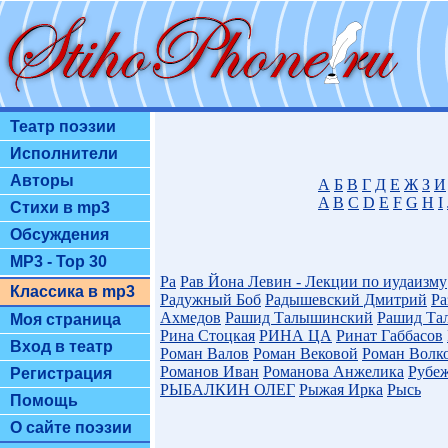
Театр поэзии
Исполнители
Авторы
А
Б
В
Г
Д
Е
Ж
З
И
A
B
C
D
E
F
G
H
I
Стихи в mp3
Обсуждения
MP3 - Top 30
Ра
Рав Йона Левин - Лекции по иудаизму
Классика в mp3
Радужный Боб
Радышевский Дмитрий
Ра
Ахмедов
Рашид Талышинский
Рашид Та
Моя страница
Рина Стоцкая
РИНА ЦА
Ринат Габбасов
Вход в театр
Роман Валов
Роман Вековой
Роман Волк
Романов Иван
Романова Анжелика
Рубеж
Регистрация
РЫБАЛКИН ОЛЕГ
Рыжая Ирка
Рысь
Помощь
О сайте поэзии