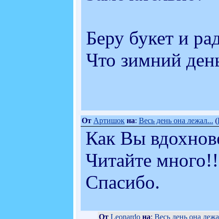
Беру букет и рад
Что зимний ден
От
Артишок
на
:
Весь день она лежал...
(
Как Вы вдохнове
Читайте много!!
Спасибо.
От
Leonardo
на
:
Весь день она лежал