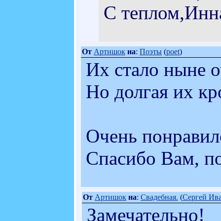
С теплом,Инн
От
Артишок
на
:
Поэты
(
poet
)
Их стало ныне о
Но долгая их кро
Очень понравило
Спасибо Вам, по
От
Артишок
на
:
Свадебная.
(
Сергей Ив
Замечательно!