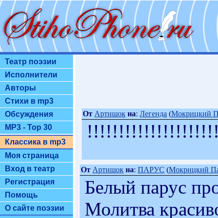
Театр поэзии
Исполнители
Авторы
Стихи в mp3
От
Артишок
на
:
Легенда
(
Мокрицкий П
Обсуждения
!!!!!!!!!!!!!!!!!!!!
MP3 - Top 30
Классика в mp3
Моя страница
Вход в театр
От
Артишок
на
:
ПАРУС
(
Мокрицкий П
Белый парус про
Регистрация
Помощь
Молитва красиво
О сайте поэзии