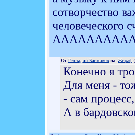
сотворчество в
человеческого сч
АААААААААА
От
Геннадий Банников
на
:
Жираф
(
Конечно я трон
Для меня - то
- сам процесс
А в бардовско