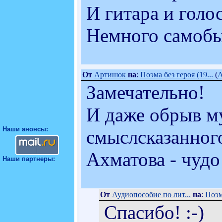
И гитара и голос
Немного самобы
От
Артишок
на
:
Поэма без героя (19...
(
А
Замечательно!
И даже обрыв м
Наши анонсы:
смыслсказанног
Ахматова - чудо
Наши партнеры:
От
Аудиопособие по лит...
на
:
Поэма
Спасибо! :-)