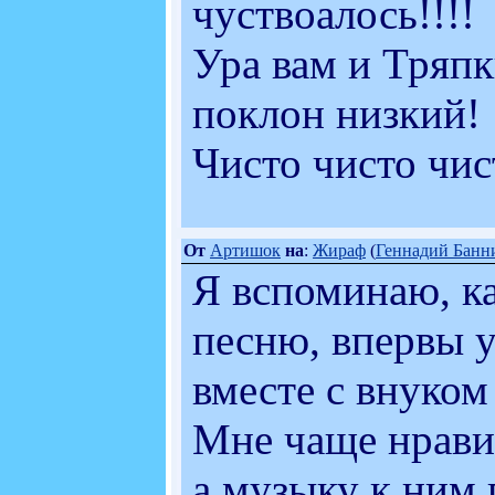
чуствоалось!!!!
Ура вам и Тряпк
поклон низкий!
Чисто чисто чис
От
Артишок
на
:
Жираф
(
Геннадий Банн
Я вспоминаю, к
песню, впервы у
вместе с внуком
Мне чаще нравит
а музыку к ним 