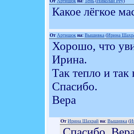
От
Артишок
на
:
Тень
(
Николай Реу
)
Какое лёгкое ма
От
Артишок
на
:
Вышивка
(
Ирина Шахр
Хорошо, что уви
Ирина.
Так тепло и так
Спасибо.
Вера
От
Ирина Шахрай
на
:
Вышивка
(
И
Спасибо, Вера