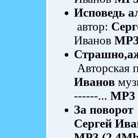
Исповедь а
автор:
Серг
Иванов
MP3
Страшно,а
Авторская 
Иванов
музык
------...
MP3 
За поворот
Сергей Ива
MP3 (2.4Mb