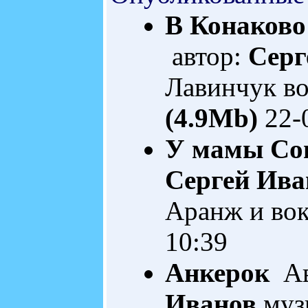
В Конаково
автор:
Серг
Лавинчук в
(4.9Mb)
22-
У мамы Со
Сергей Ива
Аранж и во
10:39
Анкерок
Ав
Иванов
муз