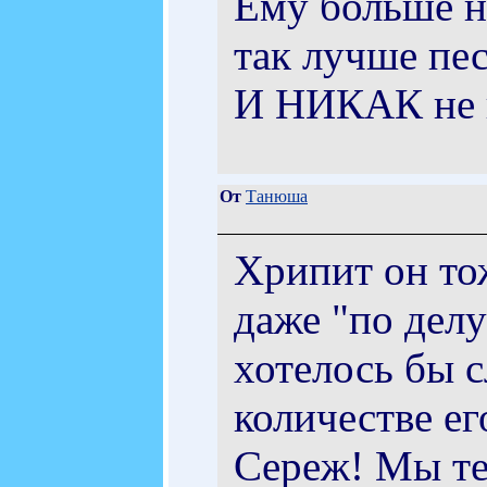
Ему больше нр
так лучше пес
И НИКАК не п
От
Танюша
Хрипит он тож
даже "по делу
хотелось бы 
количестве его
Сереж! Мы те