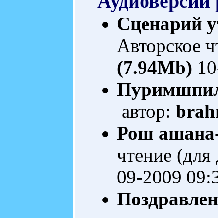
Аудиоверсии 
Сценарий у
Авторское ч
(7.94Mb)
10
Пуримшпиль
автор:
bra
Рош ашана-
чтение (для
09-2009 09:
Поздравлени