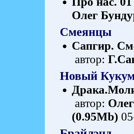
Про нас. 01
Олег Бунду
Смеянцы
Сапгир. См
автор:
Г.Са
Новый Кукум
Драка.Моли
автор:
Олег
(0.95Mb)
05
Брайлэнд.