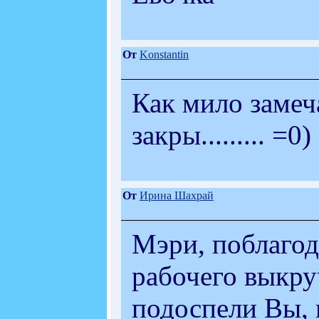
От
Konstantin
Как мило замеча
закры......... =0)
От
Ирина Шахрай
Мэри, поблагод
рабочего выкру
подоспели Вы, 