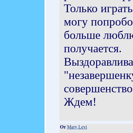
Только играть
могу попробов
больше люблю 
получается.
Выздоравлива
"незавершенк
совершенствов
Ждем!
От
Mary Levi