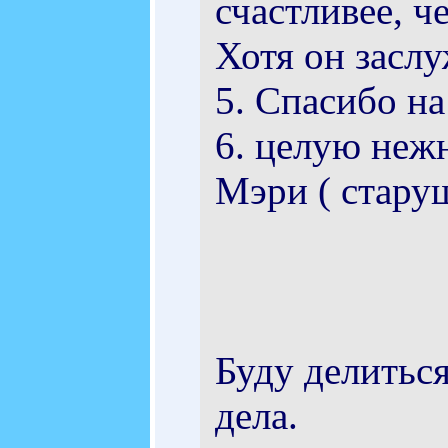
счастливее, ч
Хотя он засл
5. Спасибо на
6. целую неж
Мэри ( стару
Буду делитьс
дела.