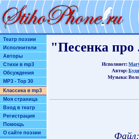
Театр поэзии
"Песенка про .
Исполнители
Авторы
Исполняет:
Mary
Стихи в mp3
Автор:
Будн
Обсуждения
Музыка:
Воль
MP3 - Top 30
Классика в mp3
Моя страница
Вход в театр
Регистрация
Помощь
О сайте поэзии
Файл: