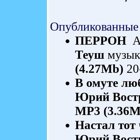
Опубликованные
ПЕРРОН
Ав
Теуш
музык
(4.27Mb)
20
В омуте лю
Юрий Вост
MP3 (3.36M
Настал тот ч
Юрий Вост