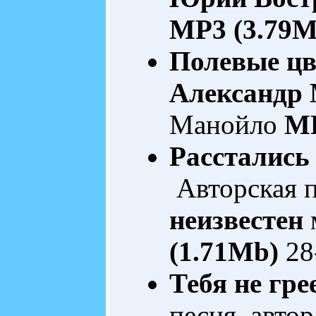
MP3 (3.79M
Полевые ц
Александр
Манойло
MP
Расстались
Авторская п
неизвестен
(1.71Mb)
28
Тебя не гре
песня автор