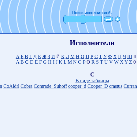
Поиск исполнителей:
Исполнители
А
Б
В
Г
Д
Е
Ж
З
И
Й
К
Л
М
Н
О
П
Р
С
Т
У
Ф
Х
Ц
Ч
Ш
Щ
A
B
C
D
E
F
G
H
I
J
K
L
M
N
O
P
Q
R
S
T
U
V
W
X
Y
Z
0 
C
В виде таблицы
on
CoAldrl
Cobra
Comrade_Suhoff
cooper_d
Cooper_D
crastus
Curran