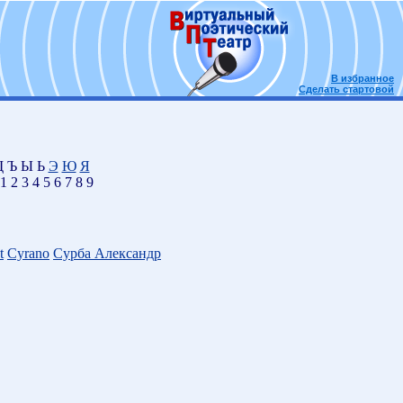
В избранное
Сделать стартовой
 Ъ Ы Ь
Э
Ю
Я
1 2 3 4 5 6 7 8 9
t
Cyrano
Cурба Александр