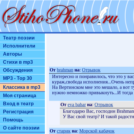
Театр поэзии
Исполнители
Авторы
Стихи в mp3
От
brahman
на
:
Отрывок
Обсуждения
Интересно и понравилось, что это у ва
MP3 - Top 30
кураж,свобода исполнения...Очень неп
На Вертинском мне это мешало, а вот 
Классика в mp3
нужно немножко привыкнуть...И тогда э
Моя страница
Вход в театр
От
eva bahar
на
:
Отрывок
Благодарю Вас, господин Brahman
Регистрация
У Вас свой театр? И такой радост
Помощь
О сайте поэзии
От
старик
на
:
Морской кабачок