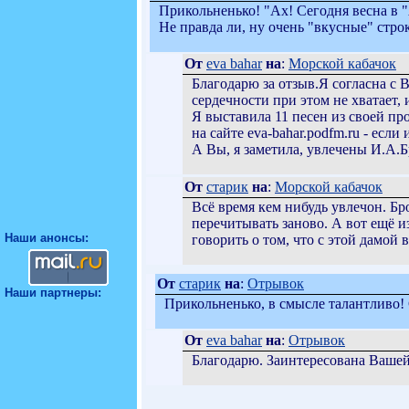
Прикольненько! "Ах! Сегодня весна в "
Не правда ли, ну очень "вкусные" стро
От
eva bahar
на
:
Морской кабачок
Благодарю за отзыв.Я согласна с
сердечности при этом не хватает,
Я выставила 11 песен из своей п
на сайте eva-bahar.podfm.ru - если
А Вы, я заметила, увлечены И.А.
От
старик
на
:
Морской кабачок
Всё время кем нибудь увлечон. Бр
перечитывать заново. А вот ещё и
Наши анонсы:
говорить о том, что с этой дамой 
От
старик
на
:
Отрывок
Наши партнеры:
Прикольненько, в смысле талантливо!
От
eva bahar
на
:
Отрывок
Благодарю. Заинтересована Вашей