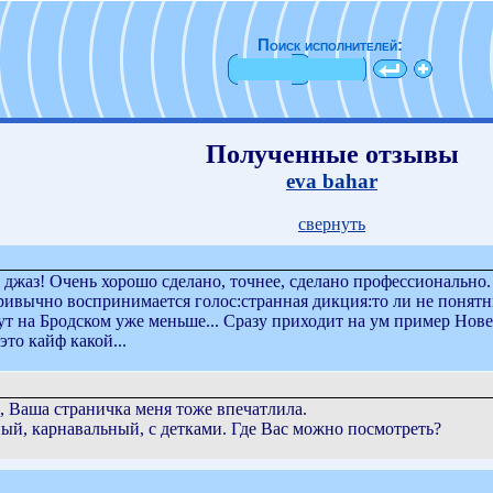
Поиск исполнителей:
Полученные отзывы
eva bahar
свернуть
с джаз! Очень хорошо сделано, точнее, сделано профессионально
ривычно воспринимается голос:странная дикция:то ли не понятн
тут на Бродском уже меньше... Сразу приходит на ум пример Нов
то кайф какой...
, Ваша страничка меня тоже впечатлила.
ный, карнавальный, с детками. Где Вас можно посмотреть?