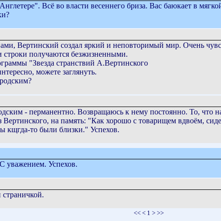
Англетере". Всё во власти весеннего бриза. Вас баюкает в мягк
ки?
 Вами, Вертинский создал яркий и неповторимый мир. Очень чув
 и строки получаются безжизненными.
рограммы "Звезда странствий А.Вертинского
 интересно, можете заглянуть.
Бродским?
одским - перманентно. Возвращаюсь к нему постоянно. То, что на
з Вертинского, на память: "Как хорошо с товарищем вдвоём, сид
вы кщгда-то были близки." Успехов.
 С уважением. Успехов.
 страничкой.
<< < 1 > >>