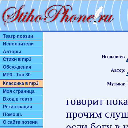
Театр поэзии
Исполнители
Авторы
Исполняет:
Стихи в mp3
Обсуждения
Автор:
MP3 - Top 30
Классика в mp3
Музыка:
Моя страница
говорит пока
Вход в театр
Регистрация
прочим слуш
Помощь
О сайте поэзии
если богу в 