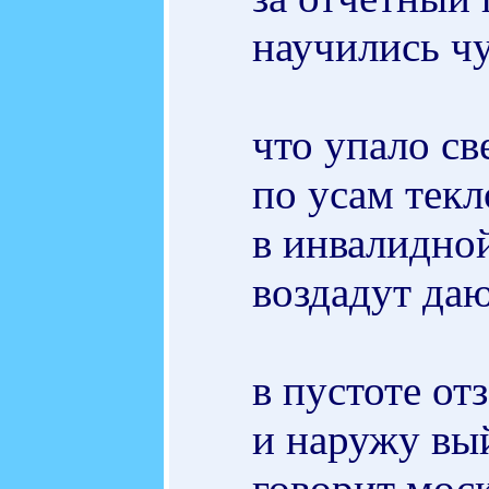
научились ч
что упало св
по усам текл
в инвалидной
воздадут даю
в пустоте от
и наружу вы
говорит моск