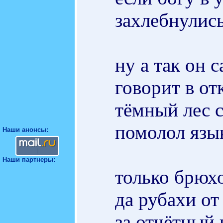
захлебнулись
ну а так он 
говорит в от
тёмный лес с
помолол язы
Наши анонсы:
Наши партнеры:
только брюхо
да рубахи от
за отчётный 