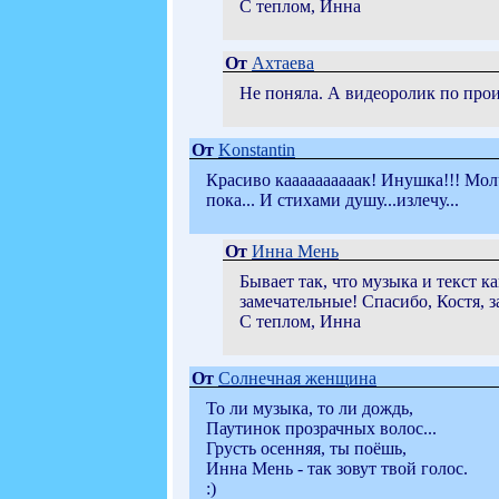
С теплом, Инна
От
Ахтаева
Не поняла. А видеоролик по прои
От
Konstantin
Красиво каааааааааак! Инушка!!! Молч
пока... И стихами душу...излечу...
От
Инна Мень
Бывает так, что музыка и текст к
замечательные! Спасибо, Костя, з
С теплом, Инна
От
Солнечная женщина
То ли музыка, то ли дождь,
Паутинок прозрачных волос...
Грусть осенняя, ты поёшь,
Инна Мень - так зовут твой голос.
:)