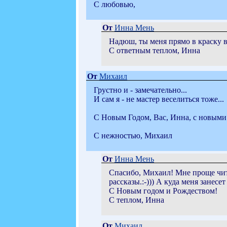
С любовью,
От
Инна Мень
Надюш, ты меня прямо в краску в
С ответным теплом, Инна
От
Михаил
Грустно и - замечательно...
И сам я - не мастер веселиться тоже...
С Новым Годом, Вас, Инна, с новыми
С нежностью, Михаил
От
Инна Мень
Спасибо, Михаил! Мне проще чита
рассказы.:-))) А куда меня занес
С Новым годом и Рождеством!
С теплом, Инна
От
Михаил