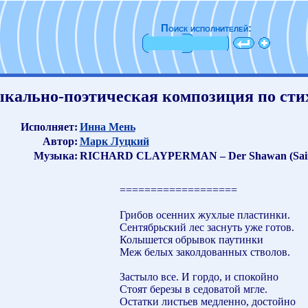
Поиск исполнителей:
кально-поэтическая композиция по сти
Исполняет:
Инна Мень
Автор:
Марк Луцкий
Музыка:
RICHARD CLAYPERMAN – Der Shawan (Saint-
===================
Грибов осенних жухлые пластинки.
Сентябрьский лес заснуть уже готов.
Колышется обрывок паутинки
Меж белых заколдованных стволов.
Застыло все. И гордо, и спокойно
Стоят березы в седоватой мгле.
Остатки листьев медленно, достойно