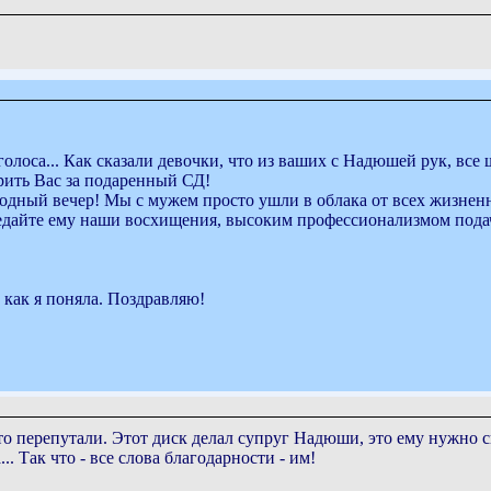
лоса... Как сказали девочки, что из ваших с Надюшей рук, все 
рить Вас за подаренный СД!
дный вечер! Мы с мужем просто ушли в облака от всех жизненн
редайте ему наши восхищения, высоким профессионализмом под
как я поняла. Поздравляю!
-то перепутали. Этот диск делал супруг Надюши, это ему нужно ск
.. Так что - все слова благодарности - им!