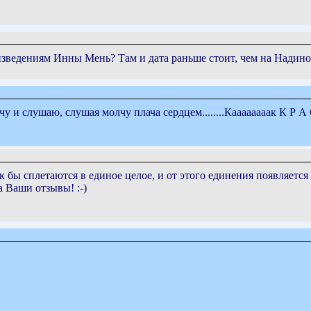
зведениям Инны Мень? Там и дата раньше стоит, чем на Надином
у и слушаю, слушая молчу плача сердцем........Каааааааак К Р А 
ак бы сплетаются в единое целое, и от этого единения появляетс
а Ваши отзывы! :-)