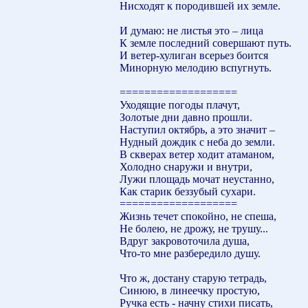
Нисходят к породившей их земле.
И думаю: не листья это – лица
К земле последний совершают путь.
И ветер-хулиган всерьез боится
Минорную мелодию вспугнуть.
===================
Уходящие погоды плачут,
Золотые дни давно прошли.
Наступил октябрь, а это значит –
Нудный дождик с неба до земли.
В скверах ветер ходит атаманом,
Холодно снаружи и внутри,
Лужи площадь мочат неустанно,
Как старик беззубый сухари.
===================
Жизнь течет спокойно, не спеша,
Не болею, не дрожу, не трушу...
Вдруг закровоточила душа,
Что-то мне разбередило душу.
Что ж, достану старую тетрадь,
Синюю, в линеечку простую,
Ручка есть - начну стихи писать,