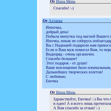
От
Инна Мень
Спасибо! :-)
От
Ахтаева
Инночка,
добрый день!
Побыла минутки под магией Вашего го
Иночка, никак не соберусь поблагода
Вы с Надюшей подарили нам превосхо
Если и Ваш муж помогал Вам, то пе
Видеоряд - очень органичен.
Спасибо большое!
Этот подарок - от души!
Ваше воплощение было изначальным, 
Дальнейших творческих взлетов!
С любовью,
Евочка
От
Инна Мень
Здравствуйте, Евочка! :-) Вы что
и идеи! А я всего лишь прочитала.
А Вам спасибо за отзыв! :-)