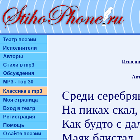
Театр поэзии
Исполнители
Авторы
Исполн
Стихи в mp3
Обсуждения
Авт
MP3 - Top 30
Классика в mp3
Среди серебря
Моя страница
На пиках скал,
Вход в театр
Регистрация
Как будто с да
Помощь
Маяк блистал.
О сайте поэзии