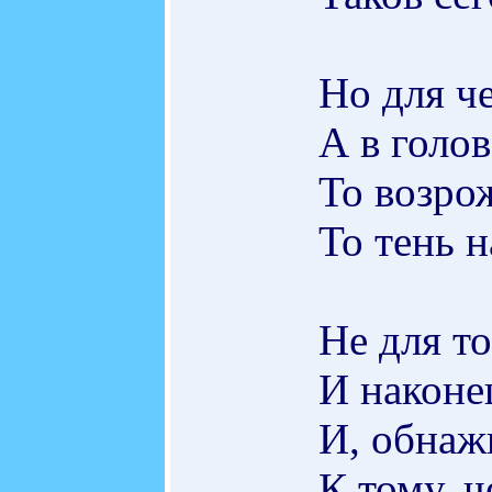
Но для ч
А в голов
То возро
То тень 
Не для то
И наконе
И, обнаж
К тому, ч