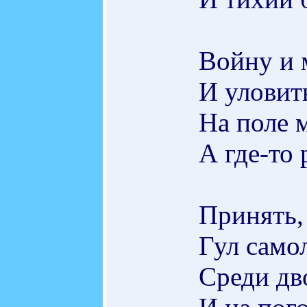
Войну и 
И уловит
На поле м
А где-то 
Принять,
Гул самол
Среди дв