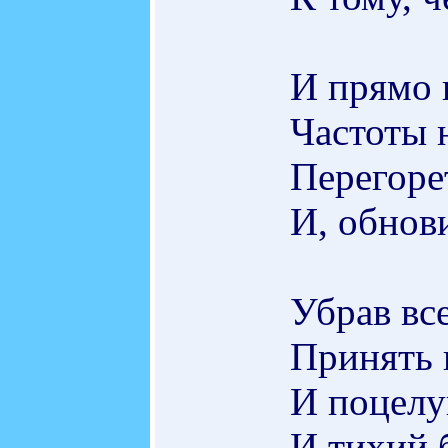
И прямо 
Частоты 
Перегорет
И, обнов
Убрав все
Принять 
И поцелу
И тихий б