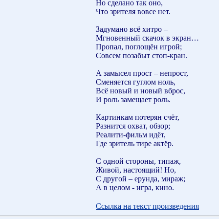
Но сделано так оно,
Что зрителя вовсе нет.
Задумано всё хитро –
Мгновенный скачок в экран…
Пропал, поглощён игрой;
Совсем позабыт стоп-кран.
А замысел прост – непрост,
Сменяется гуглом ноль,
Всё новый и новый вброс,
И роль замещает роль.
Картинкам потерян счёт,
Разнится охват, обзор;
Реалити-фильм идёт,
Где зритель тире актёр.
С одной стороны, типаж,
Живой, настоящий! Но,
С другой – ерунда, мираж;
А в целом - игра, кино.
Ссылка на текст произведения