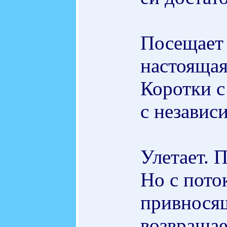
Посещает
настоящая
Коротки с
с независ
Улетает. П
Но с пот
привносящ
возвращае