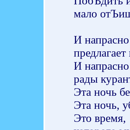
ПобѢдить 
мало отЪищ
И напрасно
предлагает 
И напрасно
рады куран
Эта ночь бе
Эта ночь, у
Это время,