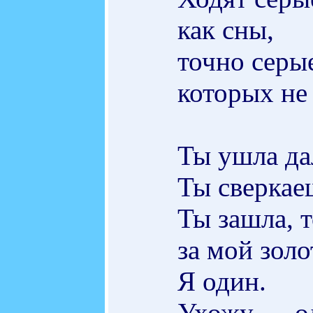
как сны,
точно серы
которых не
Ты ушла да
Ты сверкае
Ты зашла, 
за мой золо
Я один.
Ухожу — од