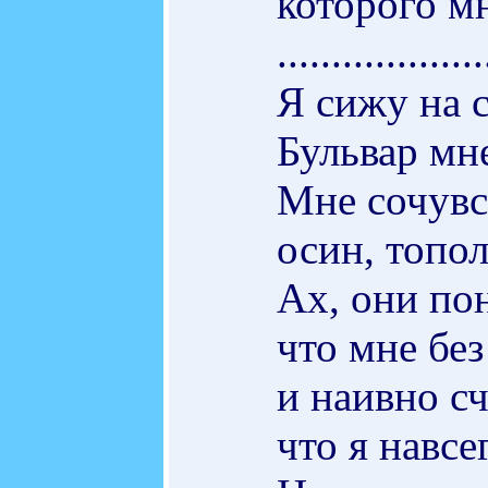
которого мн
...................
Я сижу на 
Бульвар мне
Мне сочув
осин, топол
Ах, они по
что мне без
и наивно с
что я навсе