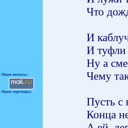
Что дожд
И каблуч
И туфли 
Ну а сме
Чему так
Наши анонсы:
Наши партнеры:
Пусть с 
Конца не
А ей, де