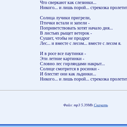
Что сверкают как слезинки...
Никого... и лишь порой... стрекозка пролетит
Солнца лучики пригрели,
Птички встали и запели -
Поприветствовать хотят начало дня...
В листьях рыщет ветерок -
Сушит, чтобы не продрог
Лес... и вместе с лесом... вместе с лесом я.
И в росе все паутинки -
Эти летние картинки -
Словно лес гирляндами накрыт...
Солнце смотрится в росинки -
И блестят они как льдинки...
Никого... и лишь порой... стрекозка пролетит
Файл: mp3 5.39Mb
Скачать