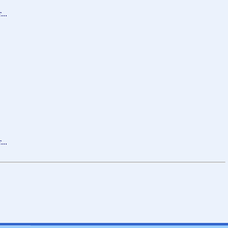
...
...