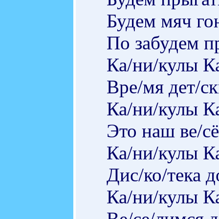
Будем мяч го
По забудем п
Ка/ни/кулы К
Вре/мя дет/ск
Ка/ни/кулы К
Это наш ве/с
Ка/ни/кулы К
Дис/ко/тека д
Ка/ни/кулы К
Ве/се/лимся д