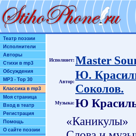
Театр поэзии
Исполнители
Авторы
Master Sou
Исполняет:
Стихи в mp3
Ю. Красиль
Обсуждения
MP3 - Top 30
Автор:
Соколов.
Классика в mp3
Моя страница
Ю Красиль
Музыка:
Вход в театр
Регистрация
«Каникулы»
Помощь
О сайте поэзии
Слова и музы