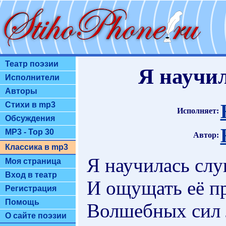
Театр поэзии
Я научи
Исполнители
Авторы
Стихи в mp3
Исполняет:
Обсуждения
MP3 - Top 30
Автор:
Классика в mp3
Я научилась сл
Моя страница
Вход в театр
И ощущать её п
Регистрация
Помощь
Волшебных сил 
О сайте поэзии