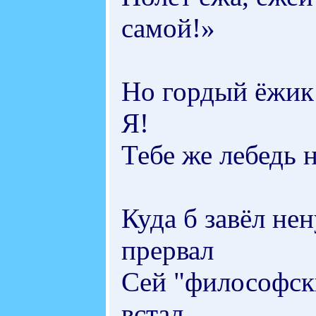
самой!»
Но гордый ёжик:
Я!
Тебе же лебедь н
Куда б завёл нен
прервал
Сей "философск
встал.