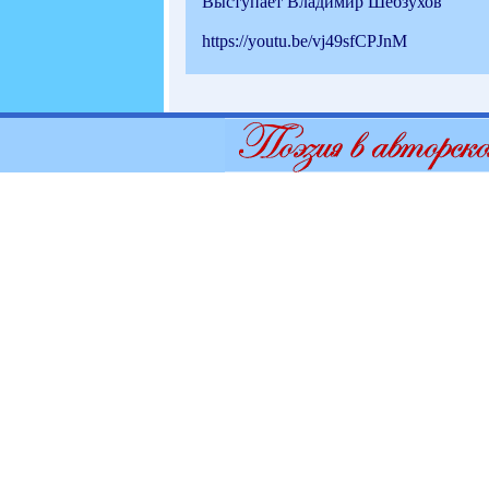
Выступает Владимир Шебзухов
https://youtu.be/vj49sfCPJnM