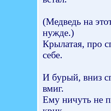
(Медведь на это
нужде.)
Крылатая, про с
себе.
И бурый, вниз с
вмиг.
Ему ничуть не 
крик...