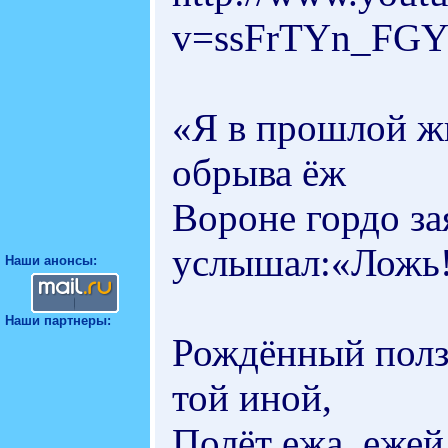
v=ssFrTYn_FGY&
«Я в прошлой жи
обрыва ёж
Вороне гордо зая
услышал:«Ложь
Наши анонсы:
Наши партнеры:
Рождённый полза
той иной,
Полёт ежа, ежей