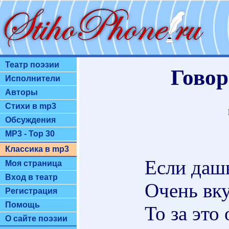
Театр поэзии
Говор
Исполнители
Авторы
Стихи в mp3
Обсуждения
MP3 - Top 30
Классика в mp3
Если даш
Моя страница
Вход в театр
Очень вк
Регистрация
Помощь
То за это 
О сайте поэзии