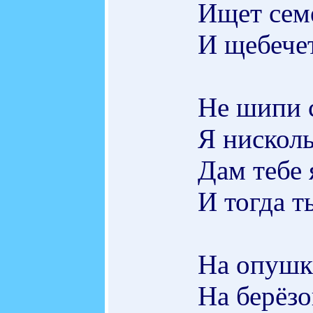
Ищет сем
И щебечет
Не шипи с
Я нисколь
Дам тебе 
И тогда т
На опушк
На берёзо