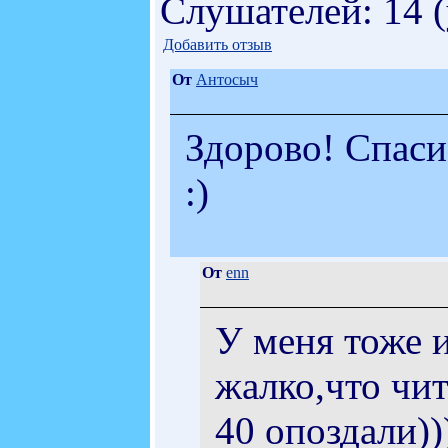
Слушателей: 14 
Добавить отзыв
От
Антосыч
Здорово! Спаси
:)
От
enn
У меня тоже 
жалко,что чит
40 опоздали))