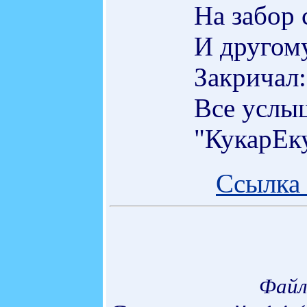
На забор с
И другом
Закричал:
Все услыш
"КукарЕку
Ссылка 
Файл