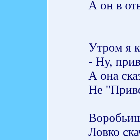
А он в о
Утром я к
- Ну, прив
А она ска
Не "Приве
Воробьиш
Ловко ска