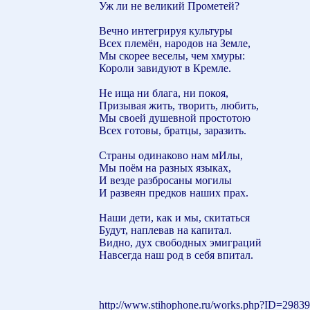
Уж ли не великий Прометей?
Вечно интегрируя культуры
Всех племён, народов на Земле,
Мы скорее веселы, чем хмуры:
Короли завидуют в Кремле.
Не ища ни блага, ни покоя,
Призывая жить, творить, любить,
Мы своей душевной простотою
Всех готовы, братцы, заразить.
Страны одинаково нам мИлы,
Мы поём на разных языках,
И везде разбросаны могилы
И развеян предков наших прах.
Наши дети, как и мы, скитаться
Будут, наплевав на капитал.
Видно, дух свободных эмиграций
Навсегда наш род в себя впитал.
http://www.stihophone.ru/works.php?ID=29839