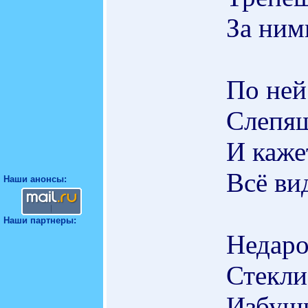
За ним
По ней
Слепящ
И каже
Всё ви
Наши анонсы:
Наши партнеры:
Недаро
Стекли
Избушк