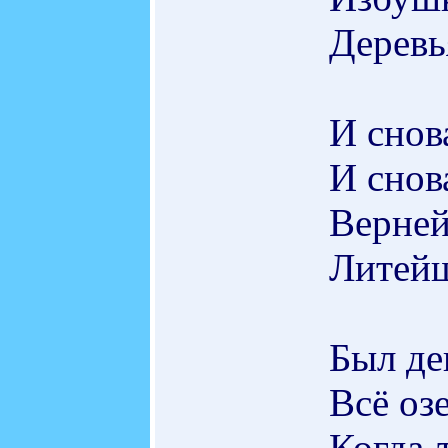
Деревь
И снов
И снов
Верней
Литейщ
Был де
Всё озе
Когда-