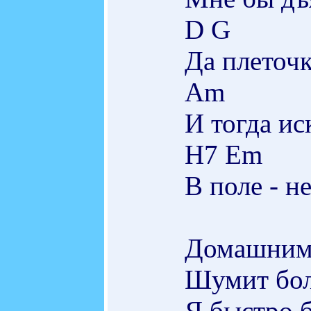
D G
Да плеточ
Am
И тогда ис
H7 Em
В поле - не
Домашним 
Шумит бол
Я быстро б