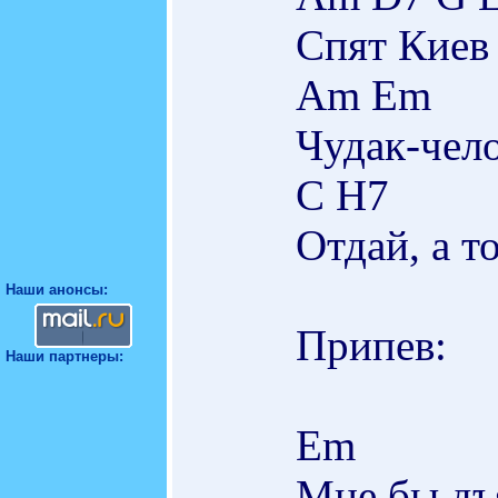
Спят Киев
Am Em
Чудак-чело
C H7
Отдай, а т
Наши анонсы:
Припев:
Наши партнеры:
Em
Мне бы дъ