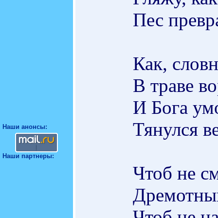
Пес превр
Как, словн
В траве во
И Бога ум
Тянулся ве
Наши анонсы:
Наши партнеры:
Чтоб не с
Дремотный
Чтоб не н