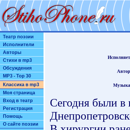
Театр поэзии
Исполнители
Авторы
Исполняет
Стихи в mp3
Обсуждения
Автор
MP3 - Top 30
Классика в mp3
Музыка
Моя страница
Сегодня были в 
Вход в театр
Регистрация
Днепропетровск
Помощь
О сайте поэзии
В хирургии ран