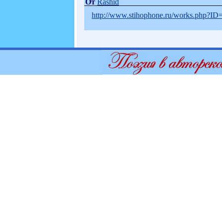
От
Rashid
http://www.stihophone.ru/works.php?ID