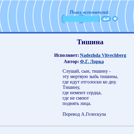
Поиск исполнителей:
Тишина
Исполняет:
Nadezhda Vitvechberg
Автор:
Ф.Г. Лорка
Слушай, сын, тишину -
эту мертвую зыбь тишины,
где идут отголоски ко дну.
Тишину,
где немеют сердца,
где не смеют
поднять лица.
Перевод А.Гелескула