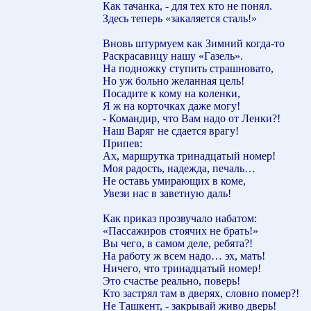
Как тачанка, - для тех кто не понял.
Здесь теперь «закаляется сталь!»
Вновь штурмуем как Зимний когда-то
Раскрасавицу нашу «Газель».
На подножку ступить страшновато,
Но уж больно желанная цель!
Посадите к кому на коленки,
Я ж на корточках даже могу!
- Командир, что Вам надо от Ленки?!
Наш Варяг не сдается врагу!
Припев:
Ах, маршрутка тринадцатый номер!
Моя радость, надежда, печаль…
Не оставь умирающих в коме,
Увези нас в заветную даль!
Как приказ прозвучало набатом:
«Пассажиров стоячих не брать!»
Вы чего, в самом деле, ребята?!
На работу ж всем надо… эх, мать!
Ничего, что тринадцатый номер!
Это счастье реально, поверь!
Кто застрял там в дверях, словно помер?!
Не Ташкент, - закрывай живо дверь!