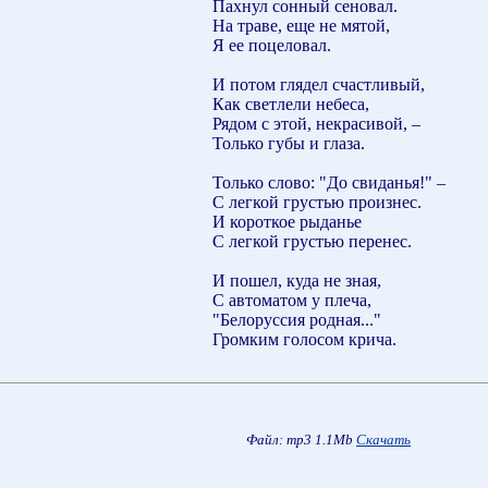
Пахнул сонный сеновал.
На траве, еще не мятой,
Я ее поцеловал.
И потом глядел счастливый,
Как светлели небеса,
Рядом с этой, некрасивой, –
Только губы и глаза.
Только слово: "До свиданья!" –
С легкой грустью произнес.
И короткое рыданье
С легкой грустью перенес.
И пошел, куда не зная,
С автоматом у плеча,
"Белоруссия родная..."
Громким голосом крича.
Файл: mp3 1.1Mb
Скачать