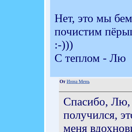
Нет, это мы бе
почистим пёрышк
:-)))
С теплом - Лю
От
Инна Мень
Спасибо, Лю, з
получился, э
меня вдохнови