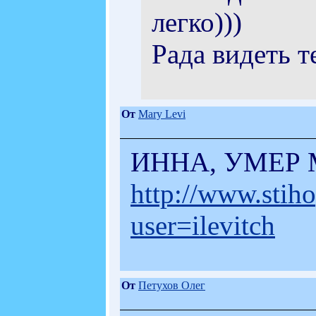
легко)))
Рада видеть те
От
Mary Levi
ИННА, УМЕР
http://www.stih
user=ilevitch
От
Петухов Олег