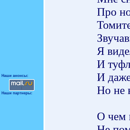
Про н
Томит
Звучав
Я виде
И туфл
И даже
Наши анонсы:
Но не 
Наши партнеры:
О чем 
Не пом