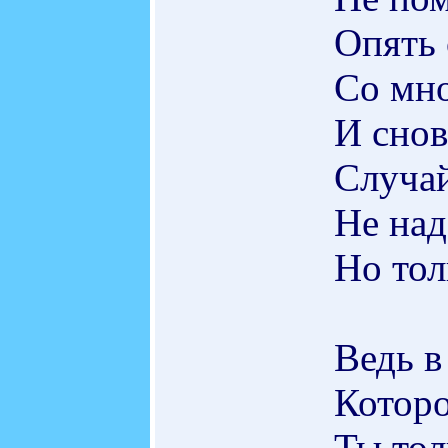
Опять 
Со мно
И снов
Случай
Не над
Но тол
Ведь в
Которо
Ты тол