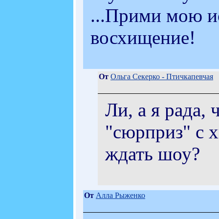
...Прими мою 
восхищение!
От
Ольга Секерко - Птичкапевчая
Ли, а я рада,
"сюрприз" с х
ждать шоу?
От
Алла Рыженко