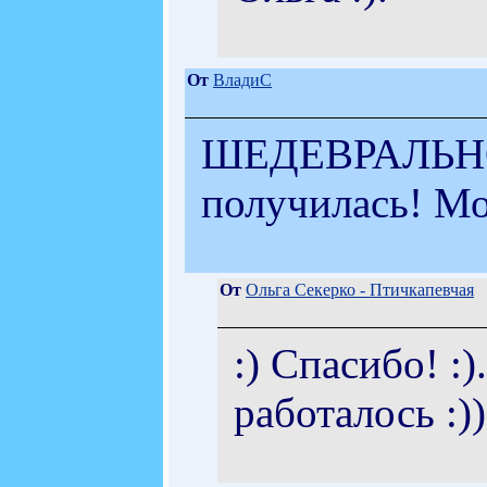
От
ВладиС
ШЕДЕВРАЛЬНО!!
получилась! Мо
От
Ольга Секерко - Птичкапевчая
:) Спасибо! :
работалось :))