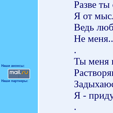
Разве ты
Я от мыс
Ведь лю
Не меня..
.
Ты меня 
Наши анонсы:
Растворяю
Задыхаюс
Наши партнеры:
Я - прид
.