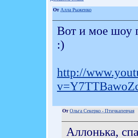
От
Алла Рыженко
Вот и мое шоу г
:)
http://www.you
v=Y7TTBawoZ
От
Ольга Секерко - Птичкапевчая
Аллонька, спа