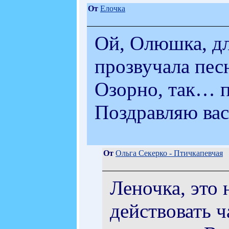
От
Елочка
Ой, Олюшка, дл
прозвучала пес
Озорно, так… п
Поздравляю вас,
От
Ольга Секерко - Птичкапевчая
Леночка, это 
действовать ч