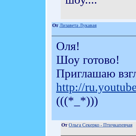
От
Лизавета Лукавая
Оля!
Шоу готово!
Приглашаю взг
http://ru.yout
(((*_*)))
От
Ольга Секерко - Птичкапевчая